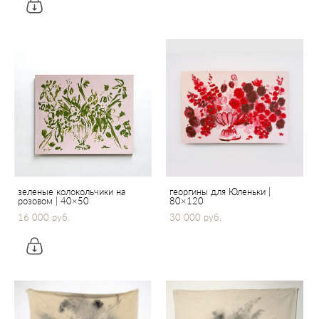
зеленые колокольчики на
георгины для Юленьки |
розовом | 40×50
80×120
16 000 pуб.
30 000 pуб.