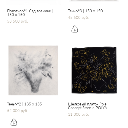
Полотно№1 Сад времени |
Тень№3 | 150 х 150
150 х 150
45 500 pуб.
58 500 pуб.
Тень№2 | 135 х 135
Шелковый платок Pole
Concept Store × POLYA
52 000 pуб.
11 000 pуб.