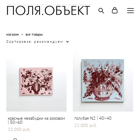
магазин
>
все товары
Сортировка:
рекомендуем
красные незабудки на розовом
голубая N2 | 40×40
| 50×60
21 000 pуб.
23 000 pуб.