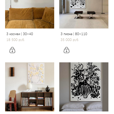
3 космеи | 30×40
3 пиона | 80×110
18 500 pуб.
35 000 pуб.