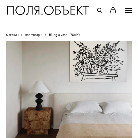
магазин
>
все товары
>
filling a vase | 70×90