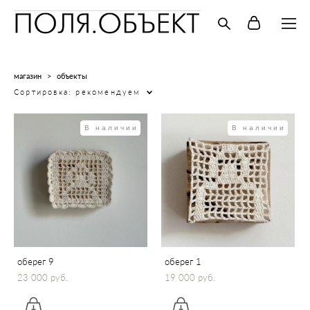
магазин
>
объекты
Сортировка:
рекомендуем
В наличии
В наличии
оберег 9
оберег 1
23 000 pуб.
19 000 pуб.