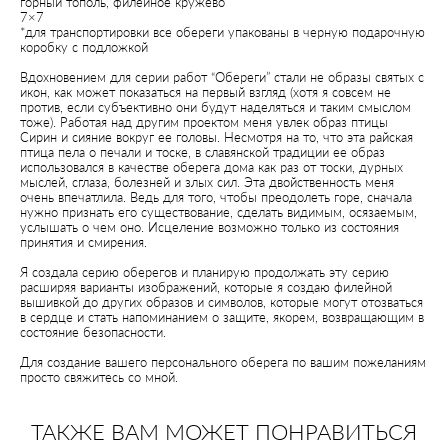
горный тополь, филейное кружево
7×7
*для транспортировки все обереги упакованы в черную подарочную
коробку с подложкой
Вдохновением для серии работ “Обереги” стали не образы святых с
икон, как может показаться на первый взгляд (хотя я совсем не
против, если субъективно они будут наделяться и таким смыслом
тоже). Работая над другим проектом меня увлек образ птицы
Сирин и сияние вокруг ее головы. Несмотря на то, что эта райская
птица пела о печали и тоске, в славянской традиции ее образ
использовался в качестве оберега дома как раз от тоски, дурных
мыслей, сглаза, болезней и злых сил. Эта двойственность меня
очень впечатлила. Ведь для того, чтобы преодолеть горе, сначала
нужно признать его существование, сделать видимым, осязаемым,
услышать о чем оно. Исцеление возможно только из состояния
принятия и смирения.
Я создала серию оберегов и планирую продолжать эту серию
расширяя варианты изображений, которые я создаю филейной
вышивкой до других образов и символов, которые могут отозваться
в сердце и стать напоминанием о защите, якорем, возвращающим в
состояние безопасности.
Для создание вашего персонального оберега по вашим пожеланиям
просто
свяжитесь со мной
.
ТАКЖЕ ВАМ МОЖЕТ ПОНРАВИТЬСЯ