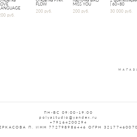
Открытка
Открытка PINK
Карточка BIRD
2 фритилляри
LOVE
FLOW
MISS YOU
| 60×80
LANGUAGE
200 pуб.
200 pуб.
30 000 pуб.
200 pуб.
МАГАЗ
-ВС 09:00-19:00
ПН
polyastudio@yandex.ru
+79164200294
ЕРКАСОВА П. ИНН 772798986446 ОГРН 3217746007