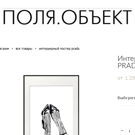
агазин
>
все товары
>
интерьерный постер prada
Инте
PRA
от 1 20
Выберит