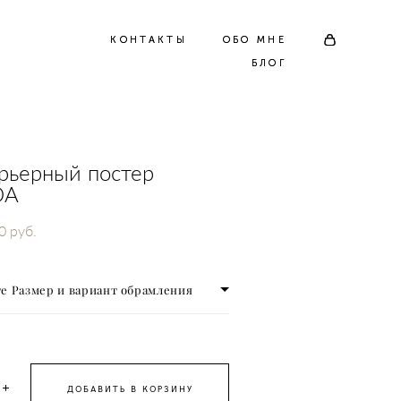
КОНТАКТЫ
КОНТАКТЫ
ОБО МНЕ
ОБО МНЕ
БЛОГ
БЛОГ
рьерный постер
DA
0 pуб.
е Размер и вариант обрамления
ДОБАВИТЬ В КОРЗИНУ