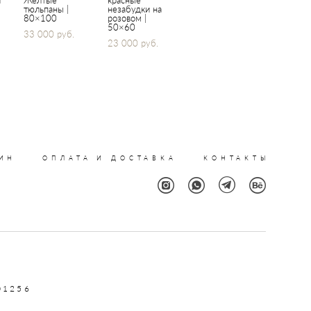
и
Желтые
красные
тюльпаны |
незабудки на
80×100
розовом |
50×60
33 000 pуб.
23 000 pуб.
ИН
ОПЛАТА И ДОСТАВКА
КОНТАКТЫ
01256