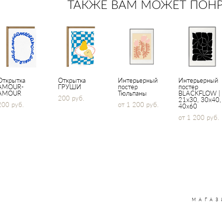
ТАКЖЕ ВАМ МОЖЕТ ПОН
Открытка
Открытка
Интерьерный
Интерьерный
AMOUR-
ГРУШИ
постер
постер
AMOUR
Тюльпаны
BLACKFLOW |
200 pуб.
21x30, 30х40,
200 pуб.
от 1 200 pуб.
40x60
от 1 200 pуб.
МАГАЗ