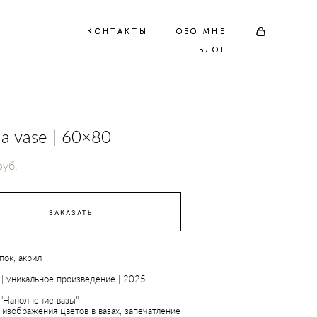
КОНТАКТЫ
КОНТАКТЫ
ОБО МНЕ
ОБО МНЕ
БЛОГ
БЛОГ
ng a vase | 60×80
pуб.
ЗАКАЗАТЬ
пок, акрил
м
| уникальное произведение | 2025
 "Наполнение вазы"
изображения цветов в вазах, запечатление