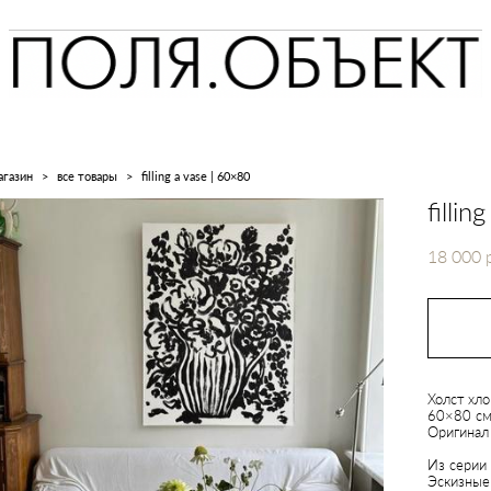
агазин
>
все товары
>
filling a vase | 60×80
filli
18 000 
Холст хло
60×80 с
Оригинал 
Из серии
Эскизные 