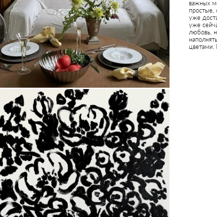
важных м
простые, 
уже доста
уже сейч
любовь, 
наполнять
цветами.