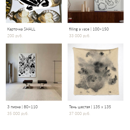
Карточка SHALL
filling a vase | 100×150
200 pуб.
33 000 pуб.
3 пиона | 80×110
Тень шестая | 135 х 135
35 000 pуб.
37 000 pуб.