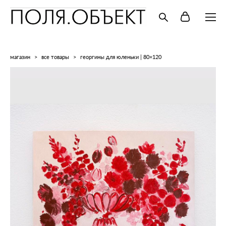
магазин
>
все товары
>
георгины для юленьки | 80×120