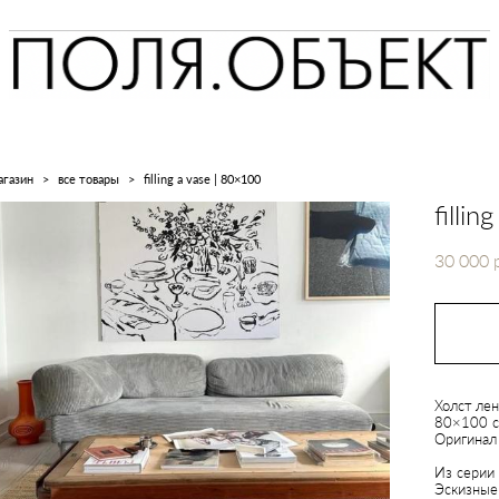
агазин
>
все товары
>
filling a vase | 80×100
filli
30 000 
Холст лен
80×100 
Оригинал 
Из серии
Эскизные 