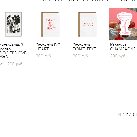
Интерьерный
Открытка BIG
Открытка
Карточка
постер
HEART
DON'T TEXT
CHAMPAGNE
FLOWERSLOVE
200 pуб.
200 pуб.
200 pуб.
RS#3
от 1 200 pуб.
МАГАЗ