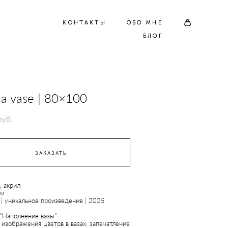
КОНТАКТЫ
КОНТАКТЫ
ОБО МНЕ
ОБО МНЕ
БЛОГ
БЛОГ
ng a vase | 80×100
pуб.
ЗАКАЗАТЬ
, акрил
см
| уникальное произведение | 2025
 "Наполнение вазы"
изображения цветов в вазах, запечатление