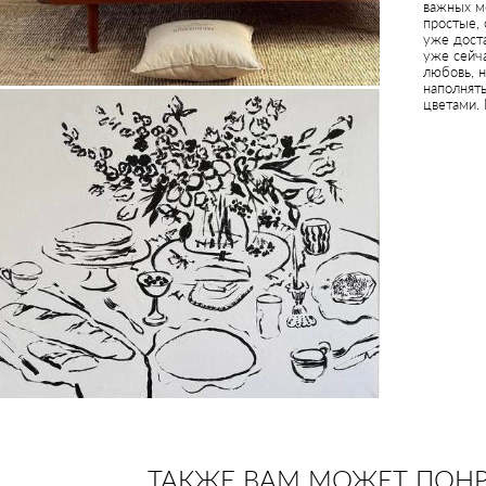
важных м
простые, 
уже доста
уже сейч
любовь, 
наполнять
цветами.
ТАКЖЕ ВАМ МОЖЕТ ПОН