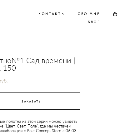
КОНТАКТЫ
КОНТАКТЫ
ОБО МНЕ
ОБО МНЕ
БЛОГ
БЛОГ
тно№1 Сад времени |
х 150
pуб.
ЗАКАЗАТЬ
ные полотна из этой серии можно увидеть
ке "Цвет. Свет. Поле", где мы чествуем
коллаборации с
Pole Concept Store
с 06.03