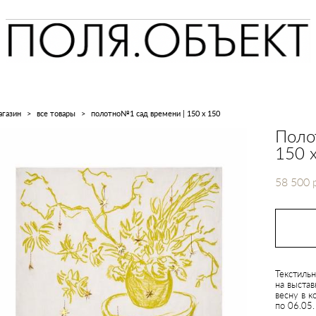
агазин
>
все товары
>
полотно№1 сад времени | 150 х 150
Поло
150 
58 500 
Текстиль
на выстав
весну в 
по 06.05.