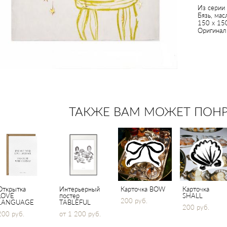
Из серии
Бязь, мас
150 х 15
Оригинал 
ТАКЖЕ ВАМ МОЖЕТ ПОН
Открытка
Интерьерный
Карточка BOW
Карточка
LOVE
постер
SHALL
200 pуб.
LANGUAGE
TABLEFUL
200 pуб.
200 pуб.
от 1 200 pуб.