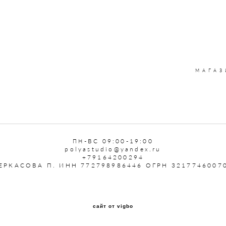
МАГАЗ
-ВС 09:00-19:00
ПН
polyastudio@yandex.ru
+79164200294
ЕРКАСОВА П. ИНН 772798986446 ОГРН 3217746007
сайт от vigbo