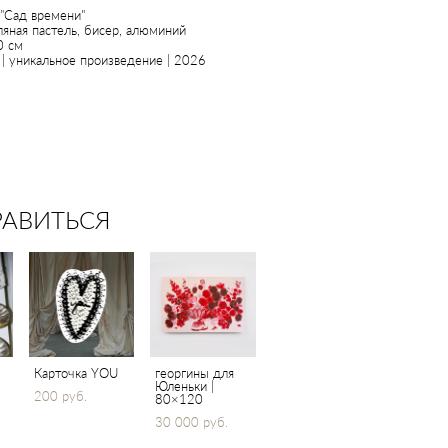
 "Сад времени"
ляная пастель, бисер, алюминий
0 см
| уникальное произведение | 2026
РАВИТЬСЯ
Карточка YOU
георгины для
Юленьки |
200 pуб.
80×120
30 000 pуб.