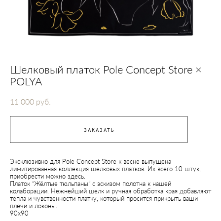
Шелковый платок Pole Concept Store ×
POLYA
11 000 pуб.
ЗАКАЗАТЬ
Эксклюзивно для
Pole Concept Store
к весне выпущена
лимитированная коллекция шелковых платков. Их всего 10 штук,
приобрести можно
здесь
.
Платок “Жёлтые тюльпаны” с эскизом полотна к нашей
колаборации. Нежнейший шелк и ручная обработка края добавляют
тепла и чувственности платку, который просится прикрыть ваши
плечи и локоны.
90х90