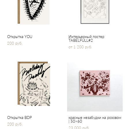
Открытка YOU
Интерьерный постер
TABELFULL#2
200 pуб.
от 1 200 pуб.
Открытка BDP
красные незабудки на розовом
| 50×60
200 pуб.
23 000 pуб.