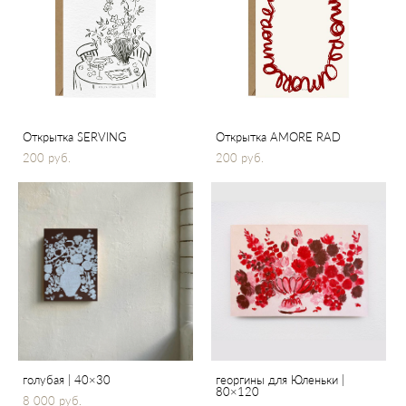
Открытка SERVING
Открытка AMORE RAD
200 pуб.
200 pуб.
голубая | 40×30
георгины для Юленьки |
80×120
8 000 pуб.