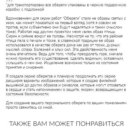
7×7
*для транспортировки все обереги упакованы в черную подарочную
коробку с подложкой
Вдохновением для серии работ “Обереги” стали не образы святых с
икон, как может показаться на первый взгляд (хотя я совсем не
против, если субъективно они будут наделяться и таким смыслом
тоже). Работая над другим проектом меня увлек образ птицы
Сирин и сияние вокруг ее головы. Несмотря на то, что эта райская
птица пела о печали и тоске, в славянской традиции ее образ
использовался в качестве оберега дома как раз от тоски, дурных
мыслей, сглаза, болезней и злых сил. Эта двойственность меня
очень впечатлила. Ведь для того, чтобы преодолеть горе, сначала
нужно признать его существование, сделать видимым, осязаемым,
услышать о чем оно. Исцеление возможно только из состояния
принятия и смирения.
Я создала серию оберегов и планирую продолжать эту серию
расширяя варианты изображений, которые я создаю филейной
вышивкой до других образов и символов, которые могут отозваться
в сердце и стать напоминанием о защите, якорем, возвращающим в
состояние безопасности.
Для создание вашего персонального оберега по вашим пожеланиям
просто
свяжитесь со мной
.
ТАКЖЕ ВАМ МОЖЕТ ПОНРАВИТЬСЯ