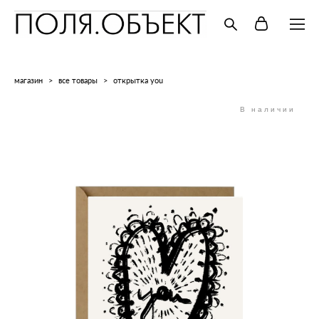
магазин
>
все товары
>
открытка you
В наличии