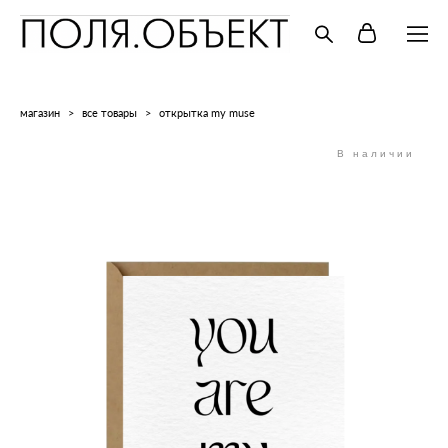
магазин
>
все товары
>
открытка my muse
В наличии