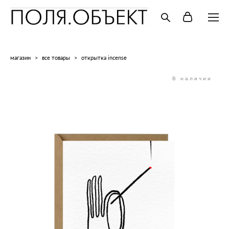
магазин
>
все товары
>
открытка incense
В наличии