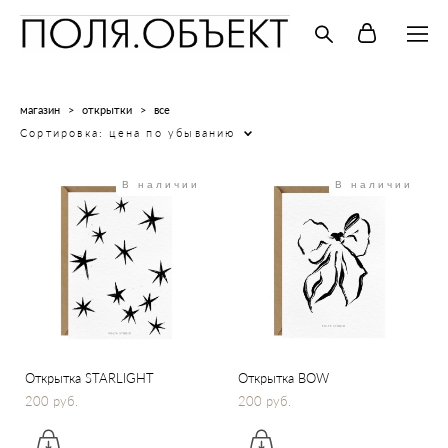
магазин
>
открытки
>
все
Сортировка:
цена по убыванию
В наличии
В наличии
Открытка STARLIGHT
Открытка BOW
200 pуб.
200 pуб.