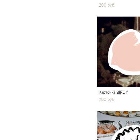
200 pуб.
Карточка BIRDY
200 pуб.