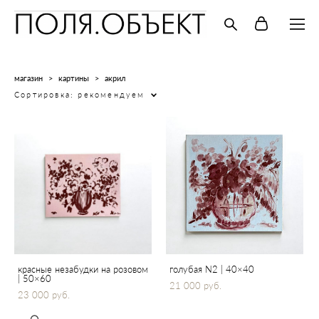
магазин
>
картины
>
акрил
Сортировка:
рекомендуем
красные незабудки на розовом
голубая N2 | 40×40
| 50×60
21 000 pуб.
23 000 pуб.